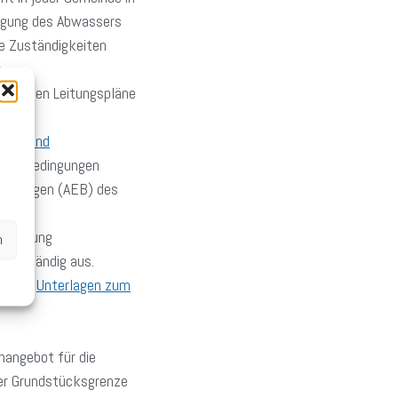
orgung des Abwassers
re Zuständigkeiten
.
elevanten Leitungspläne
rags- und
inleitbedingungen
ingungen (AEB) des
ntsorgung
n
vollständig aus.
rlichen
Unterlagen zum
angebot für die
er Grundstücksgrenze