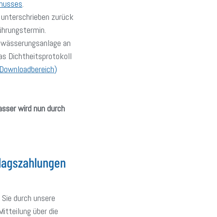
husses
.
e unterschrieben zurück
ührungstermin.
ntwässerungsanlage an
as Dichtheitsprotokoll
 Downloadbereich
)
asser wird nun durch
hlagszahlungen
Sie durch unsere
itteilung über die