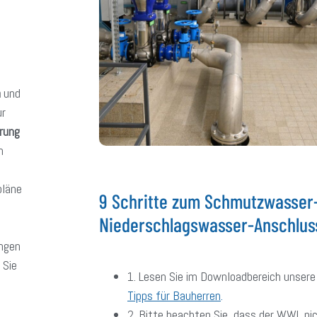
n
und
ur
erung
m
pläne
9 Schritte zum Schmutzwasser-
Niederschlagswasser-Anschlus
ungen
 Sie
1. Lesen Sie im Downloadbereich unser
Tipps für Bauherren
.
2. Bitte beachten Sie, dass der WWL nic