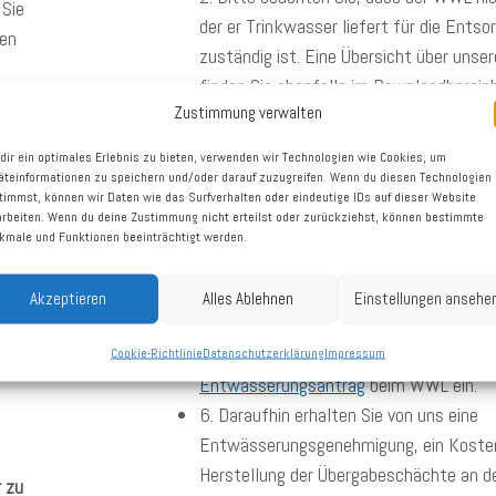
 Sie
der er Trinkwasser liefert für die Ents
hen
zuständig ist. Eine Übersicht über unse
finden Sie ebenfalls im Downloadbereich
Zustimmung verwalten
3. Fordern Sie die für Ihr Bauvorhaben r
ein
an:
Planauskunft
und
dir ein optimales Erlebnis zu bieten, verwenden wir Technologien wie Cookies, um
4. Informieren Sie sich über unsere
Vert
äteinformationen zu speichern und/oder darauf zuzugreifen. Wenn du diesen Technologien
timmst, können wir Daten wie das Surfverhalten oder eindeutige IDs auf dieser Website
Versorgungsgrundlagen
. Es gelten die E
urück
arbeiten. Wenn du deine Zustimmung nicht erteilst oder zurückziehst, können bestimmte
gemäß der Allgemeinen Entsorgungsbed
kmale und Funktionen beeinträchtigt werden.
Wasserverbandes Weddel-Lehre.
5. Füllen Sie den Antrag zur Abwassere
Akzeptieren
Alles Ablehnen
Einstellungen ansehe
(
Anschlussvertrag im Downloadbereich
)
Reichen Sie den Antrag und alle erforde
Cookie-Richtlinie
Datenschutzerklärung
Impressum
r
Entwässerungsantrag
beim WWL ein.
6. Daraufhin erhalten Sie von uns eine
Entwässerungsgenehmigung, ein Kosten
Herstellung der Übergabeschächte an d
r zu