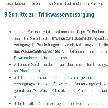
dieser kurzen Liste bringen wir Sie einfach und sicher zum Ziel:
9 Schritte zur Trinkwasserversorgung
1. Lesen Sie unsere
Informationen und Tipps für Bauherre
beachten Sie bitte die
Hinweise zur Hauseinführung
und z
Verlegung der Rohrleitungen
sowie die
Anleitung zur Justi
des Wasserzählerschachtes
. Alle Dokumente finden Sie i
Downloadbereich Hausanschluss
.
2. Fordern Sie die für Ihr Bauvorhaben relevanten Leitungs
an:
Planauskunft
3. Informieren Sie sich über unsere
Vertrags- und
Versorgungsgrundlagen
. Es gelten die Versorgungsbeding
gemäß der AVB WasserV. Die aktuellen Preisblätter finden
hier
.
4. Bitte füllen Sie den Antrag zur Trinkwasserversorgung