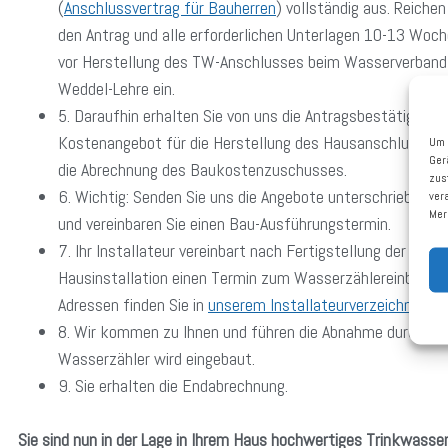
(
Anschlussvertrag für Bauherren
) vollständig aus. Reichen
den Antrag und alle erforderlichen Unterlagen 10-13 Woc
vor Herstellung des TW-Anschlusses beim Wasserverband
Weddel-Lehre ein.
5. Daraufhin erhalten Sie von uns die Antragsbestätigung, 
Kostenangebot für die Herstellung des Hausanschlusses 
Um 
Ger
die Abrechnung des Baukostenzuschusses.
zus
6. Wichtig: Senden Sie uns die Angebote unterschrieben z
ver
Mer
und vereinbaren Sie einen Bau-Ausführungstermin.
7. Ihr Installateur vereinbart nach Fertigstellung der
Hausinstallation einen Termin zum Wasserzählereinbau.
Adressen finden Sie in
unserem Installateurverzeichnis
.
8. Wir kommen zu Ihnen und führen die Abnahme durch. De
Wasserzähler wird eingebaut.
9. Sie erhalten die Endabrechnung.
Sie sind nun in der Lage in Ihrem Haus hochwertiges Trinkwasse