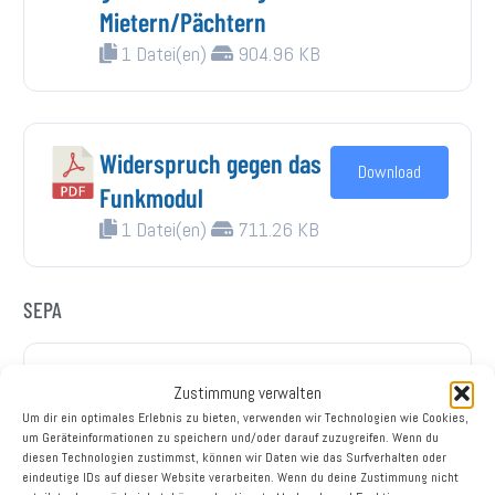
Mietern/Pächtern
1 Datei(en)
904.96 KB
Widerspruch gegen das
Download
Funkmodul
1 Datei(en)
711.26 KB
SEPA
Erteilung oder Änderung
Download
Zustimmung verwalten
eines SEPA-
Um dir ein optimales Erlebnis zu bieten, verwenden wir Technologien wie Cookies,
um Geräteinformationen zu speichern und/oder darauf zuzugreifen. Wenn du
Lastschriftmandats
diesen Technologien zustimmst, können wir Daten wie das Surfverhalten oder
eindeutige IDs auf dieser Website verarbeiten. Wenn du deine Zustimmung nicht
1 Datei(en)
68.23 KB