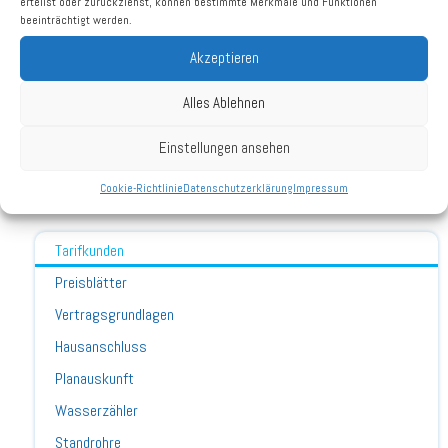
erteilst oder zurückziehst, können bestimmte Merkmale und Funktionen
beeinträchtigt werden.
Akzeptieren
Wenn sich Ihre Bankverbindung ändert, müssen Sie uns ein neues
SEPA-Mandat erteilen, damit Sie weiterhin per Lastschrift bezahlen
Alles Ablehnen
können. Beachten Sie bitte, dass die Frist zur Mitteilung bei
Ersteinzug mindestens 10 Werktage, bei Änderungsmitteilung
Einstellungen ansehen
mindestens 5 Werktage zum Stichtag beträgt.
Cookie-Richtlinie
Datenschutzerklärung
Impressum
Tarifkunden
Preisblätter
Vertragsgrundlagen
Hausanschluss
Planauskunft
Wasserzähler
Standrohre