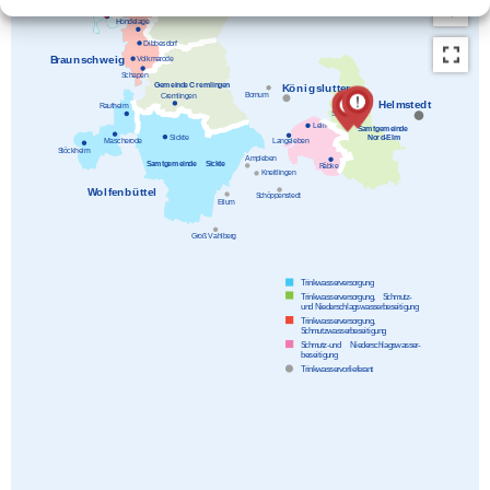
W
aggum
L
ehre
H
ondelage
D
ibbesdorf
V
olkmarode
B
raunschweig
S
chapen
G
emeinde Cremlingen
K
önigslutter
B
ornum
C
remlingen
H
elmstedt
R
autheim
S
üpplingen
L
elm
S
amtgemeinde
N
ord-Elm
S
ickte
M
ascherode
L
angeleben
S
töckheim
A
mpleben
S
amtgemeinde
S
ickte
R
äbke
K
neitlingen
W
olfenbüttel
S
chöppenstedt
E
ilum
G
roß Vahlberg
T
rinkwasserversorgung
T
rinkwasserversorgung,
S
chmutz-
u
nd Niederschlagswasserbeseitigung
T
rinkwasserversorgung,
S
chmutzwasserbeseitigung
S
chmutz-und
N
iederschlagswasser-
b
eseitigung
T
rinkwasservorlieferant