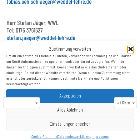
tobias.oehlschlaeger@weddel-lehre.de
Herr Stefan Jäger, WWL
Tel: 0175 3761527
stefan.jaeger@weddel-lehre.de
Zustimmung verwalten
Um dir ein optimales Erlebnis zu bieten, verwenden wir Technologien wie Cookies,
Herr Sven Heine, WWL
um Geräteinformationen zu speichern und/oder darauf zuzugreifen. Wenn du
Tel: 05306 9139-173
diesen Technologien zustimmst, können wir Daten wie das Surfverhalten oder
sven.heine@weddel-lehre.de
eindeutige IDs auf dieser Website verarbeiten. Wenn du deine Zustimmung nicht
erteilst oder zurückziehst, können bestimmte Merkmale und Funktionen
beeinträchtigt werden.
CATEGORY
SEARCH BY ADDRESS
Akzeptieren
+10km
Alles Ablehnen
W
olfsburg
Einstellungen ansehen
J
elpke
H
attorf
G
rassel
Cookie-Richtlinie
Datenschutzerklärung
Impressum
H
eiligendorf
B
evenrode
G
emeinde Lehre