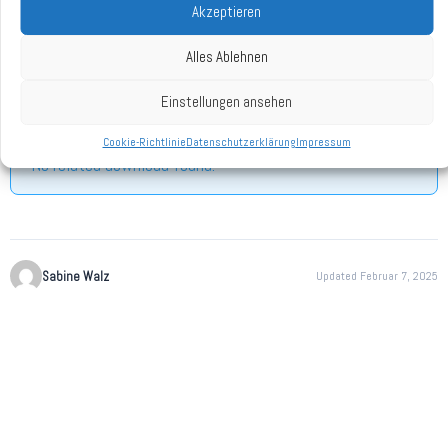
Akzeptieren
BESCHREIBUNG
Alles Ablehnen
Einstellungen ansehen
SIMILAR DOWNLOADS
Cookie-Richtlinie
Datenschutzerklärung
Impressum
No related download found!
Sabine Walz
Updated Februar 7, 2025