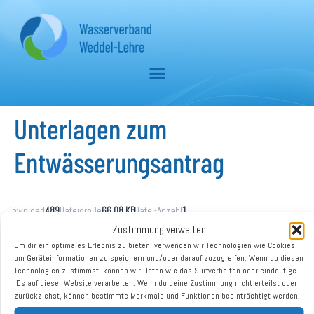
Unterlagen zum
Entwässerungsantrag
Download
489
Dateigröße
66.08 KB
Datei-Anzahl
1
Erstellungsdatum
Februar 7, 2025
Zuletzt aktualisiert
Februar 7, 2025
Zustimmung verwalten
Um dir ein optimales Erlebnis zu bieten, verwenden wir Technologien wie Cookies,
um Geräteinformationen zu speichern und/oder darauf zuzugreifen. Wenn du diesen
Technologien zustimmst, können wir Daten wie das Surfverhalten oder eindeutige
Download
IDs auf dieser Website verarbeiten. Wenn du deine Zustimmung nicht erteilst oder
zurückziehst, können bestimmte Merkmale und Funktionen beeinträchtigt werden.