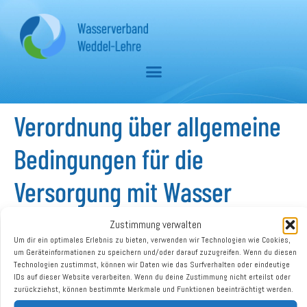
Verordnung über allgemeine
Bedingungen für die
Versorgung mit Wasser
Zustimmung verwalten
Download
Um dir ein optimales Erlebnis zu bieten, verwenden wir Technologien wie Cookies,
um Geräteinformationen zu speichern und/oder darauf zuzugreifen. Wenn du diesen
Technologien zustimmst, können wir Daten wie das Surfverhalten oder eindeutige
IDs auf dieser Website verarbeiten. Wenn du deine Zustimmung nicht erteilst oder
Download
388
zurückziehst, können bestimmte Merkmale und Funktionen beeinträchtigt werden.