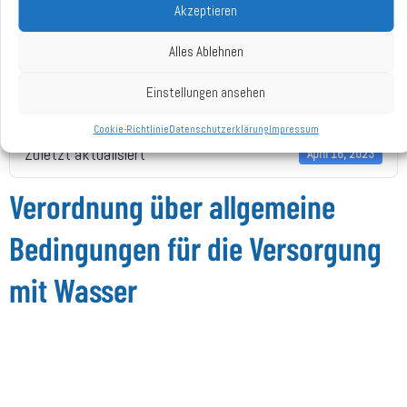
Akzeptieren
Dateigröße
160.11 KB
Alles Ablehnen
Datei-Anzahl
1
Einstellungen ansehen
Erstellungsdatum
April 16, 2023
Cookie-Richtlinie
Datenschutzerklärung
Impressum
Zuletzt aktualisiert
April 16, 2023
Verordnung über allgemeine
Bedingungen für die Versorgung
mit Wasser