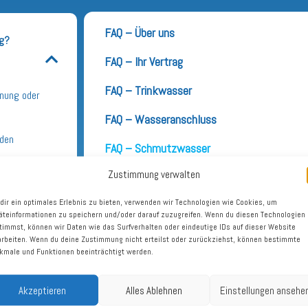
FAQ – Über uns
ng?
FAQ – Ihr Vertrag
FAQ – Trinkwasser
hnung oder
FAQ – Wasseranschluss
nden
FAQ – Schmutzwasser
Zustimmung verwalten
FAQ – Entgelt Niederschlagswasser
dir ein optimales Erlebnis zu bieten, verwenden wir Technologien wie Cookies, um
FAQ – Gebäude Niederschlagswasser
äteinformationen zu speichern und/oder darauf zuzugreifen. Wenn du diesen Technologien
timmst, können wir Daten wie das Surfverhalten oder eindeutige IDs auf dieser Website
FAQ – Flächen Niederschlagswasser
arbeiten. Wenn du deine Zustimmung nicht erteilst oder zurückziehst, können bestimmte
kmale und Funktionen beeinträchtigt werden.
FAQ – Sonderfälle Niederschlagswasser
Akzeptieren
Alles Ablehnen
Einstellungen ansehe
FAQ – Hochwasser / Starkregen