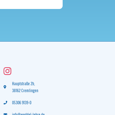
Hauptstraße 2b,
38162 Cremlingen
05306 9139-0‬
info@weddel-lehre.de